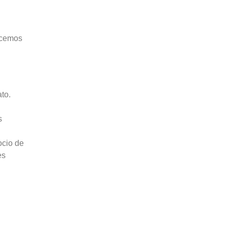
recemos
to.
s
ocio de
es