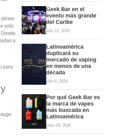
Geek Bar en el
evento más grande
 alinee
del Caribe
no solo
julio 13, 2026
. Desde
tadas a
Latinoamérica
duplicará su
mercado de vaping
en menos de una
o para
década
julio 8, 2026
 y
Por qué Geek Bar es
la marca de vapes
más buscada en
 auge
Latinoamérica
junio 19, 2026