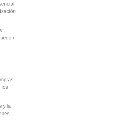
sencial
mización
s
 pueden
ompras
 los
 y la
iones