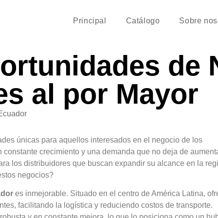
Principal
Catálogo
Sobre nos
ortunidades de 
es al por Mayor
Ecuador
des únicas para aquellos interesados en el negocio de los
n constante crecimiento y una demanda que no deja de aumenta
ra los distribuidores que buscan expandir su alcance en la reg
 estos negocios?
dor
es inmejorable. Situado en el centro de América Latina, of
es, facilitando la logística y reduciendo costos de transporte.
 robusta y en constante mejora, lo que lo posiciona como un hu