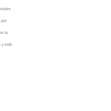
onales.
 por
ne la
 y esté