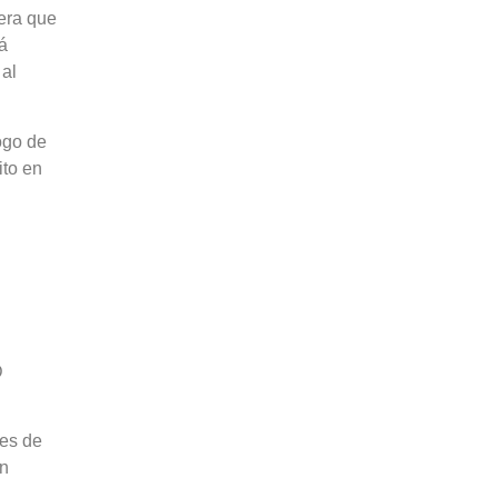
era que
á
 al
ogo de
ito en
D
des de
én