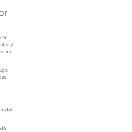
or
r en
iable y
oveedor,
ago.
das
era los
 la