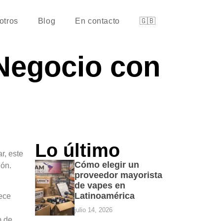
otros
Blog
En contacto
🇬🇧
Negocio con
Lo último
r, este
Cómo elegir un
ión.
proveedor mayorista
de vapes en
Latinoamérica
rece
julio 14, 2026
b de