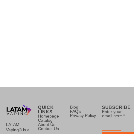
QUICK
Blog
SUBSCRIBE
FAQ's
LINKS
Enter your
Privacy Policy
email here *
Homepage
Catalog
LATAM
About Us
Contact Us
Vaping® is a