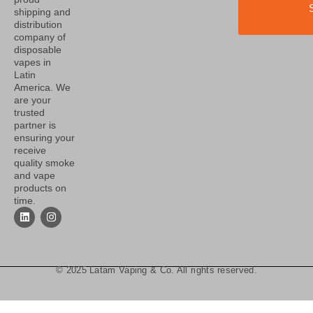
shipping and
distribution
company of
disposable
vapes in
Latin
America. We
are your
trusted
partner is
ensuring your
receive
quality smoke
and vape
products on
time.
© 2025 Latam Vaping & Co. All rights reserved.