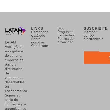
LINKS
Blog
SUSCRIBITE
Preguntas
Homepage
Ingresá tu
frecuentes
Catálogo
correo
Política de
Sobre
electrónico *
privacidad
nosotros
LATAM
Contáctate
Vaping® se
enorgullece
de ser una
empresa de
envío y
distribución
de
vapeadores
desechables
en
Latinoamérica.
Somos su
socio de
confianza y le
garantizamos